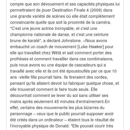
compte que son dévouement et ses capacités physiques lui 
permettraient de jouer Destination Finale 4 (2009) dans 
une grande variété de scènes où elle était complètement 
convaincante quelle que soit la proximité de la caméra. 
"C'est une jeune actrice incroyable, et c'est une 
championne nationale de danse, et c'est une ceinture 
brune de karaté", a déclaré Johnstone. «Nous avons 
embauché un coach de mouvement [Luke Hawker] pour 
elle qui travaillait chez Wētā et sait comment porter des 
prothèses et comment travailler dans ces combinaisons, 
puis nous avons eu une équipe de cascadeurs qui a 
travaillé avec elle et ils ont été époustouflés par ce que 10 
ans -vieille fille pourrait faire. Ils tireraient des cordes, 
pensant qu'ils allaient devoir lui fabriquer quelque chose, et 
elle trouverait comment le faire toute seule. Elle 
découvrirait comment se lever du sol sans utiliser ses 
mains après seulement 45 minutes d'entraînement.En 
effet, certains des mouvements les plus bizarres du 
personnage – ceux que le public pourrait supposer avoir 
été créés dans un ordinateur – étaient tous le résultat de 
l'incroyable physique de Donald. "Elle pouvait courir très 