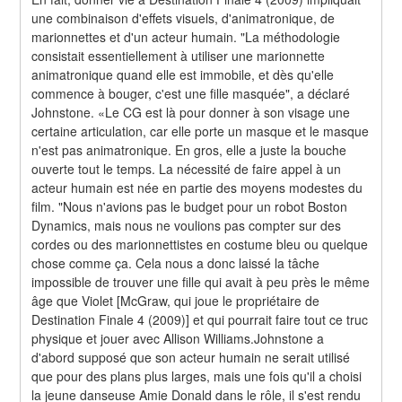
une combinaison d'effets visuels, d'animatronique, de 
marionnettes et d'un acteur humain. "La méthodologie 
consistait essentiellement à utiliser une marionnette 
animatronique quand elle est immobile, et dès qu'elle 
commence à bouger, c'est une fille masquée", a déclaré 
Johnstone. «Le CG est là pour donner à son visage une 
certaine articulation, car elle porte un masque et le masque 
n'est pas animatronique. En gros, elle a juste la bouche 
ouverte tout le temps. La nécessité de faire appel à un 
acteur humain est née en partie des moyens modestes du 
film. "Nous n'avions pas le budget pour un robot Boston 
Dynamics, mais nous ne voulions pas compter sur des 
cordes ou des marionnettistes en costume bleu ou quelque 
chose comme ça. Cela nous a donc laissé la tâche 
impossible de trouver une fille qui avait à peu près le même 
âge que Violet [McGraw, qui joue le propriétaire de 
Destination Finale 4 (2009)] et qui pourrait faire tout ce truc 
physique et jouer avec Allison Williams.Johnstone a 
d'abord supposé que son acteur humain ne serait utilisé 
que pour des plans plus larges, mais une fois qu'il a choisi 
la jeune danseuse Amie Donald dans le rôle, il s'est rendu 