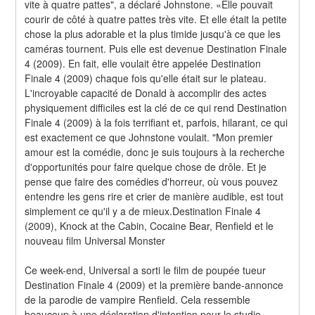
vite à quatre pattes", a déclaré Johnstone. «Elle pouvait 
courir de côté à quatre pattes très vite. Et elle était la petite 
chose la plus adorable et la plus timide jusqu'à ce que les 
caméras tournent. Puis elle est devenue Destination Finale 
4 (2009). En fait, elle voulait être appelée Destination 
Finale 4 (2009) chaque fois qu'elle était sur le plateau. 
L'incroyable capacité de Donald à accomplir des actes 
physiquement difficiles est la clé de ce qui rend Destination 
Finale 4 (2009) à la fois terrifiant et, parfois, hilarant, ce qui 
est exactement ce que Johnstone voulait. "Mon premier 
amour est la comédie, donc je suis toujours à la recherche 
d'opportunités pour faire quelque chose de drôle. Et je 
pense que faire des comédies d'horreur, où vous pouvez 
entendre les gens rire et crier de manière audible, est tout 
simplement ce qu'il y a de mieux.Destination Finale 4 
(2009), Knock at the Cabin, Cocaine Bear, Renfield et le 
nouveau film Universal Monster
Ce week-end, Universal a sorti le film de poupée tueur 
Destination Finale 4 (2009) et la première bande-annonce 
de la parodie de vampire Renfield. Cela ressemble 
beaucoup à une déclaration d'intention pour le studio, 