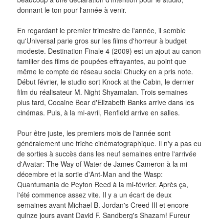
donnant le ton pour l'année à venir.
En regardant le premier trimestre de l'année, il semble 
qu'Universal parie gros sur les films d'horreur à budget 
modeste. Destination Finale 4 (2009) est un ajout au canon 
familier des films de poupées effrayantes, au point que 
même le compte de réseau social Chucky en a pris note. 
Début février, le studio sort Knock at the Cabin, le dernier 
film du réalisateur M. Night Shyamalan. Trois semaines 
plus tard, Cocaine Bear d'Elizabeth Banks arrive dans les 
cinémas. Puis, à la mi-avril, Renfield arrive en salles.
Pour être juste, les premiers mois de l'année sont 
généralement une friche cinématographique. Il n'y a pas eu 
de sorties à succès dans les neuf semaines entre l'arrivée 
d'Avatar: The Way of Water de James Cameron à la mi-
décembre et la sortie d'Ant-Man and the Wasp: 
Quantumania de Peyton Reed à la mi-février. Après ça, 
l'été commence assez vite. Il y a un écart de deux 
semaines avant Michael B. Jordan's Creed III et encore 
quinze jours avant David F. Sandberg's Shazam! Fureur 