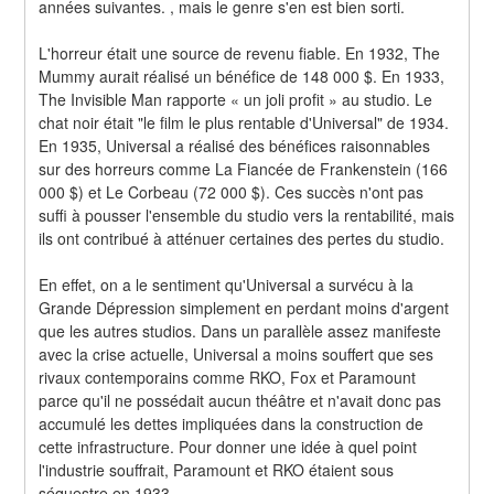
années suivantes. , mais le genre s'en est bien sorti.
L'horreur était une source de revenu fiable. En 1932, The 
Mummy aurait réalisé un bénéfice de 148 000 $. En 1933, 
The Invisible Man rapporte « un joli profit » au studio. Le 
chat noir était "le film le plus rentable d'Universal" de 1934. 
En 1935, Universal a réalisé des bénéfices raisonnables 
sur des horreurs comme La Fiancée de Frankenstein (166 
000 $) et Le Corbeau (72 000 $). Ces succès n'ont pas 
suffi à pousser l'ensemble du studio vers la rentabilité, mais 
ils ont contribué à atténuer certaines des pertes du studio.
En effet, on a le sentiment qu'Universal a survécu à la 
Grande Dépression simplement en perdant moins d'argent 
que les autres studios. Dans un parallèle assez manifeste 
avec la crise actuelle, Universal a moins souffert que ses 
rivaux contemporains comme RKO, Fox et Paramount 
parce qu'il ne possédait aucun théâtre et n'avait donc pas 
accumulé les dettes impliquées dans la construction de 
cette infrastructure. Pour donner une idée à quel point 
l'industrie souffrait, Paramount et RKO étaient sous 
séquestre en 1933.