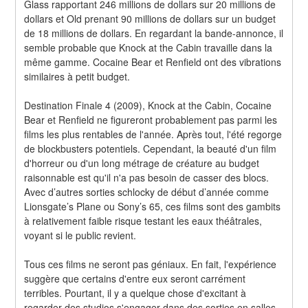
Glass rapportant 246 millions de dollars sur 20 millions de 
dollars et Old prenant 90 millions de dollars sur un budget 
de 18 millions de dollars. En regardant la bande-annonce, il 
semble probable que Knock at the Cabin travaille dans la 
même gamme. Cocaine Bear et Renfield ont des vibrations 
similaires à petit budget.
Destination Finale 4 (2009), Knock at the Cabin, Cocaine 
Bear et Renfield ne figureront probablement pas parmi les 
films les plus rentables de l'année. Après tout, l'été regorge 
de blockbusters potentiels. Cependant, la beauté d'un film 
d'horreur ou d'un long métrage de créature au budget 
raisonnable est qu'il n'a pas besoin de casser des blocs. 
Avec d’autres sorties schlocky de début d’année comme 
Lionsgate’s Plane ou Sony’s 65, ces films sont des gambits 
à relativement faible risque testant les eaux théâtrales, 
voyant si le public revient.
Tous ces films ne seront pas géniaux. En fait, l'expérience 
suggère que certains d'entre eux seront carrément 
terribles. Pourtant, il y a quelque chose d'excitant à 
regarder des studios s'engager dans des sorties en salles 