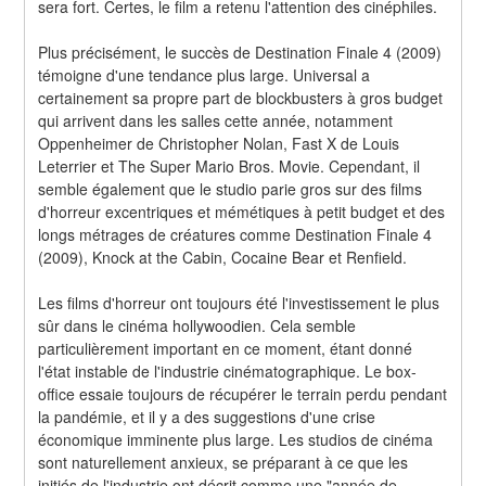
sera fort. Certes, le film a retenu l'attention des cinéphiles.
Plus précisément, le succès de Destination Finale 4 (2009) 
témoigne d'une tendance plus large. Universal a 
certainement sa propre part de blockbusters à gros budget 
qui arrivent dans les salles cette année, notamment 
Oppenheimer de Christopher Nolan, Fast X de Louis 
Leterrier et The Super Mario Bros. Movie. Cependant, il 
semble également que le studio parie gros sur des films 
d'horreur excentriques et mémétiques à petit budget et des 
longs métrages de créatures comme Destination Finale 4 
(2009), Knock at the Cabin, Cocaine Bear et Renfield.
Les films d'horreur ont toujours été l'investissement le plus 
sûr dans le cinéma hollywoodien. Cela semble 
particulièrement important en ce moment, étant donné 
l'état instable de l'industrie cinématographique. Le box-
office essaie toujours de récupérer le terrain perdu pendant 
la pandémie, et il y a des suggestions d'une crise 
économique imminente plus large. Les studios de cinéma 
sont naturellement anxieux, se préparant à ce que les 
initiés de l'industrie ont décrit comme une "année de 